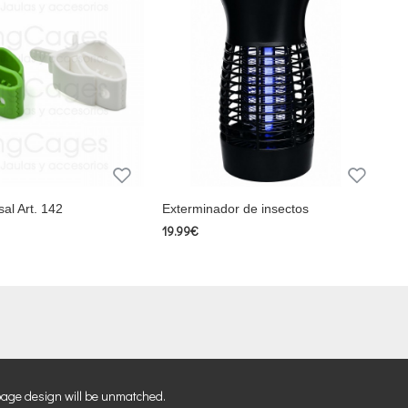
sal Art. 142
Exterminador de insectos
19.99€
page design will be unmatched.