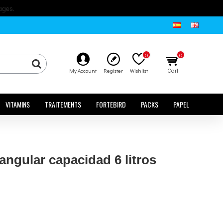
ages.
0
0
Cart
My Account
Register
Wishlist
VITAMINS
TRAITEMENTS
FORTEBIRD
PACKS
PAPEL
angular capacidad 6 litros