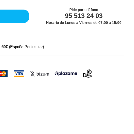
Pide por teléfono
95 513 24 03
Horario de Lunes a Viernes de 07:00 a 15:00
e
50€
(España Peninsular)