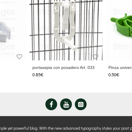
portasepia con posadero Art. 033
Pinza univer
0.85€
0.50€
mple yet powerful blog. With the new advanced typography styles your post 