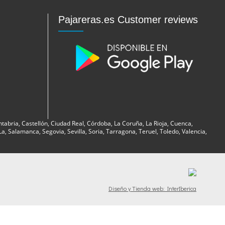
Pajareras.es Customer reviews
ntabria, Castellón, Ciudad Real, Córdoba, La Coruña, La Rioja, Cuenca,
, Salamanca, Segovia, Sevilla, Soria, Tarragona, Teruel, Toledo, Valencia,
Diseño y Tienda web: InterIberica