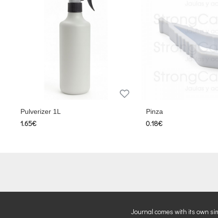
Pulverizer 1L
Pinza
1.65€
0.18€
Journal comes with its own si