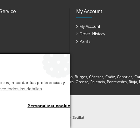
Service
My Account
My Account
Order History
Points
sturias, Avila, Badajoz, Baleares, Barcelona, Burgos, Cáceres, Cádiz, Canarias, Ca
a, Lugo, Madrid, Málaga, Murcia, Navarra, Orense, Palencia, Pontevedra, Rioja, La
cios, recordar tus preferencias y
ce todos los detalles
.
Personalizar cookies
l. Ind. Gandul C.P. 41510 Mairena del Alcor (Sevilla)