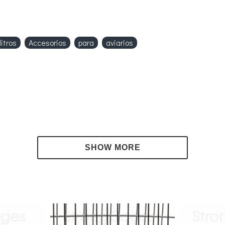
litros
Accesorios
para
aviarios