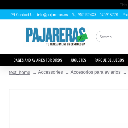
This
Contact Us : info@pajareras.es
955132403 - 675918778
Pho
CAGES AND AVIARIES FOR BIRDS
JUGUETES
PARQUE DE JUEGOS
Accessories
Accesorios para aviarios
text_home