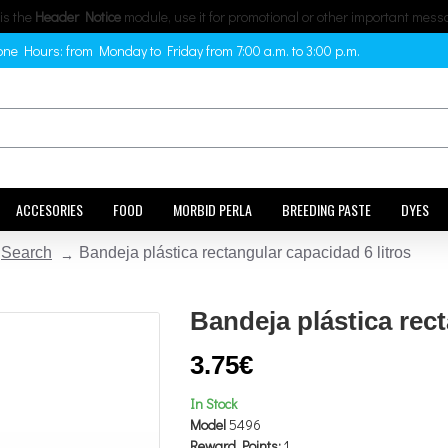
 is the
Header Notice
module, use it for promotional or other important mess
ne Hours: from Monday to Friday from 7:00 a.m. to 3:00 p.m.
ACCESORIES
FOOD
MORBID PERLA
BREEDING PASTE
DYES
Search
Bandeja plástica rectangular capacidad 6 litros
Bandeja plástica rect
3.75€
In Stock
Model
5496
Reward Points:
1