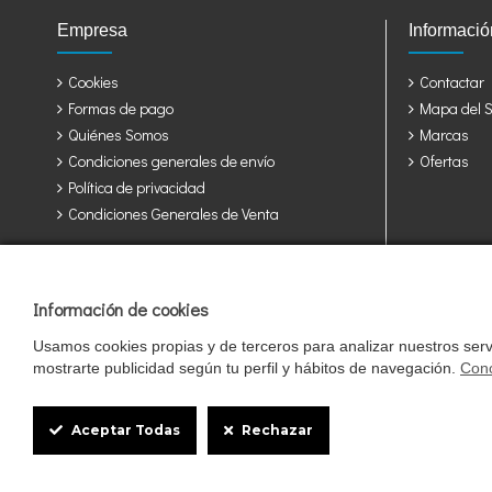
Empresa
Informació
Cookies
Contactar
Formas de pago
Mapa del Si
Quiénes Somos
Marcas
Condiciones generales de envío
Ofertas
Política de privacidad
Condiciones Generales de Venta
Jaulas y accesorios para sus pájaros: Álava, Albacete, Alicante, Alme
Rioja, Cuenca, Girona, Granada, Guadalajara, Guipuzcoa, Huelva, Hue
Tarragona, Teruel, Toledo, Valencia, Valladolid, Vizcaya, Zamora, Zara
Información de cookies
Usamos cookies propias y de terceros para analizar nuestros servi
mostrarte publicidad según tu perfil y hábitos de navegación.
Cono
Cookie
Box
Aceptar Todas
Rechazar
Pajareras.es pertenece al grupo StrongCages SL, una empresa regi
Settings