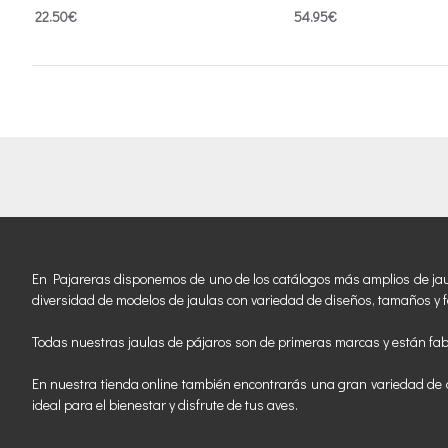
22.50€
54.95€
En Pajareras disponemos de uno de los catálogos más amplios de jaulas
diversidad de modelos de jaulas con variedad de diseños, tamaños y f
Todas nuestras jaulas de pájaros son de primeras marcas y están fab
En nuestra tienda online también encontrarás una gran variedad de a
ideal para el bienestar y disfrute de tus aves.