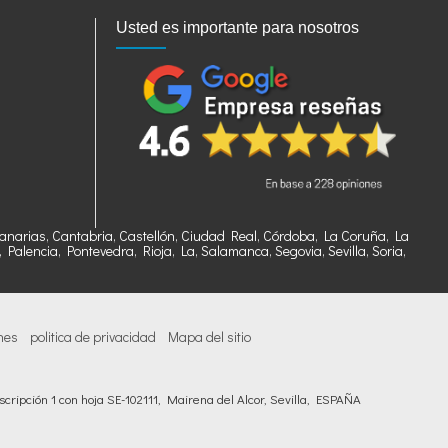
Usted es importante para nosotros
, Canarias, Cantabria, Castellón, Ciudad Real, Córdoba, La Coruña, La
alencia, Pontevedra, Rioja, La, Salamanca, Segovia, Sevilla, Soria,
nes
politica de privacidad
Mapa del sitio
cripción 1 con hoja SE-102111, Mairena del Alcor, Sevilla, ESPAÑA