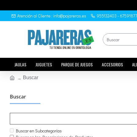
Atención al Cliente : info@pajareras.es
955132403 - 6759187
JAULAS
JUGUETES
PARQUE DE JUEGOS
ACCESORIOS
AL
Buscar
Buscar
Buscar en Subcategorías