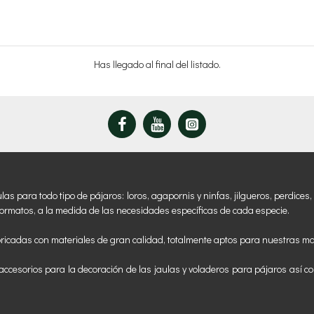
Has llegado al final del listado.
 para todo tipo de pájaros: loros, agapornis y ninfas, jilgueros, perdices, 
ormatos, a la medida de las necesidades específicas de cada especie.
ricadas con materiales de gran calidad, totalmente aptos para nuestras m
ccesorios para la decoración de las jaulas y voladeros para pájaros así co