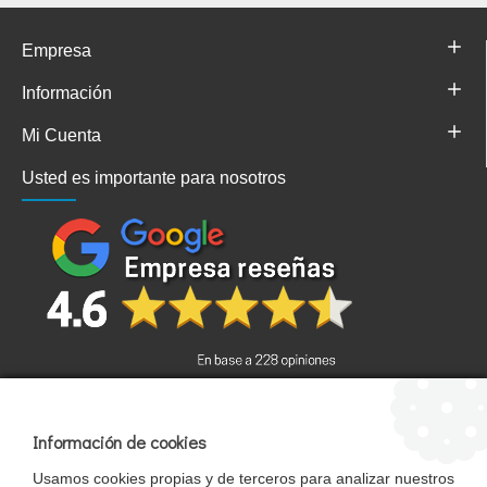
Empresa
Información
Mi Cuenta
Usted es importante para nosotros
Información de cookies
Términos y condiciones
Usamos cookies propias y de terceros para analizar nuestros