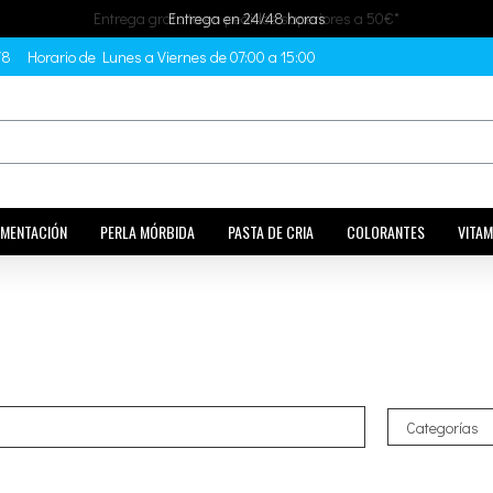
Entrega gratuita en pedidos superiores a 50€*
Entrega en 24/48 horas
78
Horario de Lunes a Viernes de 07:00 a 15:00
IMENTACIÓN
PERLA MÓRBIDA
PASTA DE CRIA
COLORANTES
VITAM