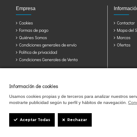
Empresa
Informació
Cookies
Contactar
Formas de pago
Mapa del Si
Quiénes Somos
Marcas
Condiciones generales de envío
Ofertas
Política de privacidad
Condiciones Generales de Venta
Jaulas y accesorios para sus pájaros: Álava, Albacete, Alicante, Alme
Rioja, Cuenca, Girona, Granada, Guadalajara, Guipuzcoa, Huelva, Hue
Tarragona, Teruel, Toledo, Valencia, Valladolid, Vizcaya, Zamora, Zara
Información de cookies
Usamos cookies propias y de terceros para analizar nuestros servi
mostrarte publicidad según tu perfil y hábitos de navegación.
Cono
Cookie
Box
Aceptar Todas
Rechazar
Pajareras.es pertenece al grupo StrongCages SL, una empresa regi
Settings