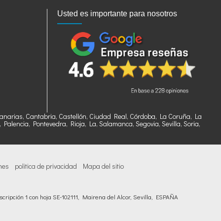
Usted es importante para nosotros
, Canarias, Cantabria, Castellón, Ciudad Real, Córdoba, La Coruña, La
alencia, Pontevedra, Rioja, La, Salamanca, Segovia, Sevilla, Soria,
nes
politica de privacidad
Mapa del sitio
cripción 1 con hoja SE-102111, Mairena del Alcor, Sevilla, ESPAÑA