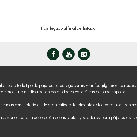
Has llegado al final del listado.
 para todo tipo de pájaros: loros, agapornis y ninfas, jilgueros, perdices, 
ormatos, a la medida de las necesidades específicas de cada especie.
ricadas con materiales de gran calidad, totalmente aptos para nuestras m
ccesorios para la decoración de las jaulas y voladeros para pájaros así co