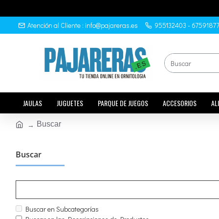
Atención al Cliente : info@pajareras.es
955132403 - 6759187
JAULAS
JUGUETES
PARQUE DE JUEGOS
ACCESORIOS
AL
Buscar
Buscar
Buscar en Subcategorías