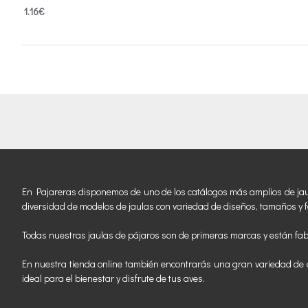
1.16€
En Pajareras disponemos de uno de los catálogos más amplios de jaulas
diversidad de modelos de jaulas con variedad de diseños, tamaños y f
Todas nuestras jaulas de pájaros son de primeras marcas y están fab
En nuestra tienda online también encontrarás una gran variedad de a
ideal para el bienestar y disfrute de tus aves.