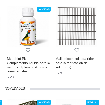
NOVEDAD
Mudabird Plus –
Malla electrosoldada (ideal
Complemento líquido para la
para la fabricación de
muda y el plumaje de aves
voladeros)
ornamentales
18.50€
5.95€
NOVEDADES
D
NOVEDAD
NOVEDAD