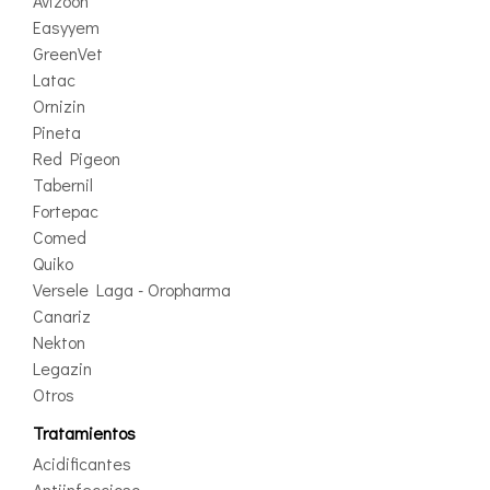
Avizoon
Easyyem
GreenVet
Latac
Ornizin
Pineta
Red Pigeon
Tabernil
Fortepac
Comed
Quiko
Versele Laga - Oropharma
Canariz
Nekton
Legazin
Otros
Tratamientos
Acidificantes
Antiinfeccioso