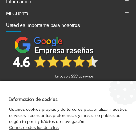
Información
Mi Cuenta
Usted es importante para nosotros
Información de cookies
Términos y condiciones
Usamos cookies propias y de terceros para analizar nuestros
servicios, recordar tus preferencias y mostrarte publicidad
politica de privacidad
Mapa del sitio
según tu perfil y hábitos de navegación.
.
StrongCages SL . Reservado todos los derechos
Conoce todos los detalles
.
Pajareras.es pertenece al grupo StrongCages SL, una empresa