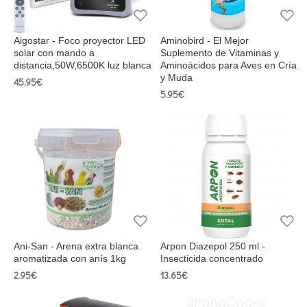
Aigostar - Foco proyector LED
Aminobird - El Mejor
solar con mando a
Suplemento de Vitaminas y
distancia,50W,6500K luz blanca
Aminoácidos para Aves en Cría
y Muda
45.95€
5.95€
Ani-San - Arena extra blanca
Arpon Diazepol 250 ml -
aromatizada con anís 1kg
Insecticida concentrado
2.95€
13.65€