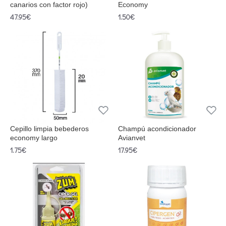
canarios con factor rojo)
Economy
47.95€
1.50€
Cepillo limpia bebederos
Champú acondicionador
economy largo
Avianvet
1.75€
17.95€