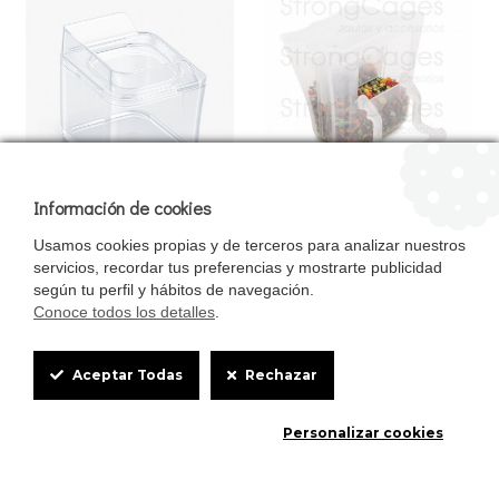
Información de cookies
Comedero / Bebedero para
Comedero / Tolva Moldes Ave
Secondino medio Art. 248
con posadero
Usamos cookies propias y de terceros para analizar nuestros
1.20€
1.85€
servicios, recordar tus preferencias y mostrarte publicidad
según tu perfil y hábitos de navegación.
Conoce todos los detalles
.
Cookie
Aceptar Todas
Rechazar
Box
Personalizar cookies
Settings
0
0
Inicio
Favoritos
Comparar
Email
Teléfono