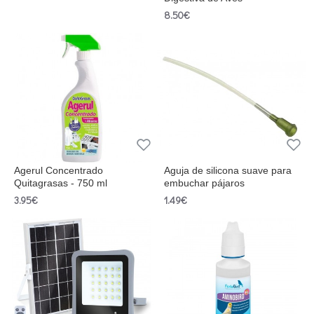
8.50€
Agerul Concentrado
Aguja de silicona suave para
Quitagrasas - 750 ml
embuchar pájaros
3.95€
1.49€