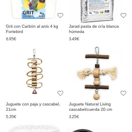
Grit con Carbón al anis 4 kg
Jarad pasta de cría blanca
Fortebird
húmeda
6.95€
3.49€
Juguete con paja y cascabel,
Juguete Natural Living
21cm
cascabel/cuerda 20 cm
5.35€
3.25€