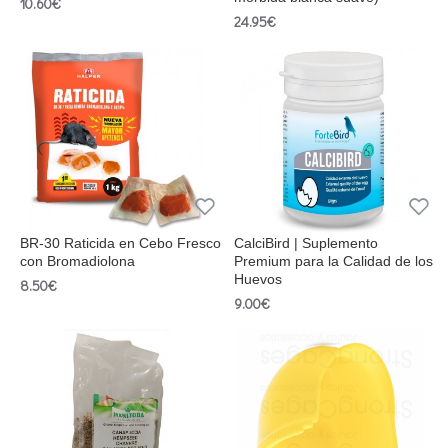
10.60€
24.95€
BR-30 Raticida en Cebo Fresco
CalciBird | Suplemento
con Bromadiolona
Premium para la Calidad de los
Huevos
8.50€
9.00€