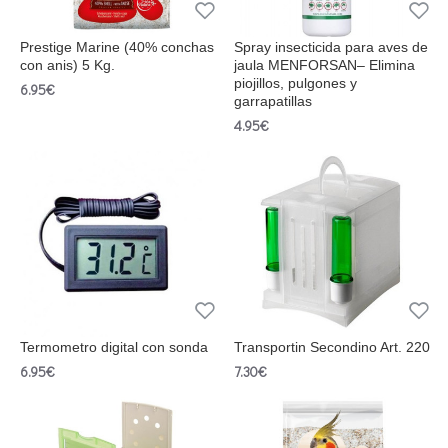
Prestige Marine (40% conchas
Spray insecticida para aves de
con anis) 5 Kg.
jaula MENFORSAN– Elimina
piojillos, pulgones y
6.95€
garrapatillas
4.95€
Termometro digital con sonda
Transportin Secondino Art. 220
6.95€
7.30€