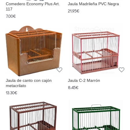
Comedero Economy Plus Art.
Jaula Madrileña PVC Negra
117
21.95€
7.00€
Jaula de canto con cajón
Jaula C-2 Marrón
metacrilato
8.45€
13.30€