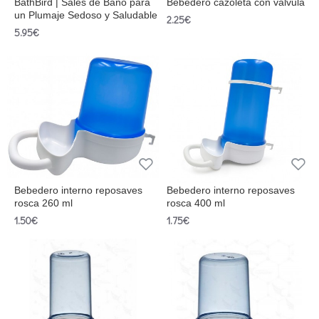
BathBird | Sales de Baño para
Bebedero cazoleta con válvula
un Plumaje Sedoso y Saludable
2.25€
5.95€
Bebedero interno reposaves
Bebedero interno reposaves
rosca 260 ml
rosca 400 ml
1.50€
1.75€