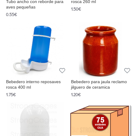
Tubo ancho con reborde para
rosca 260 ml
aves pequeñas
1.50€
0.55€
Bebedero interno reposaves
Bebedero para jaula reclamo
rosca 400 ml
jilguero de ceramica
1.75€
1.20€