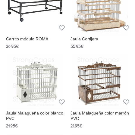
Carrito módulo ROMA
Jaula Cortijera
36.95€
55.95€
Jaula Malagueña color blanco
Jaula Malagueña color marrón
PVC
PVC
21.95€
21.95€