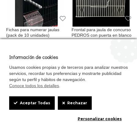
Fichas para numerar jaulas
Frontal para jaula de concurso
(pack de 10 unidades)
PEDROS con puerta en blanco
3.68€
4.50€
Información de cookies
Usamos cookies propias y de terceros para analizar nuestros
servicios, recordar tus preferencias y mostrarte publicidad
según tu perfil y hábitos de navegación.
Conoce todos los detalles
.
Cookie
Aceptar Todas
Rechazar
Box
Frontal para jaula de concurso
Frontal para jaula de concurso
PEDROS con puerta en negro
PEDROS en blanca
Personalizar cookies
Settings
4.50€
4.50€
0
0
Inicio
Favoritos
Comparar
Email
Teléfono