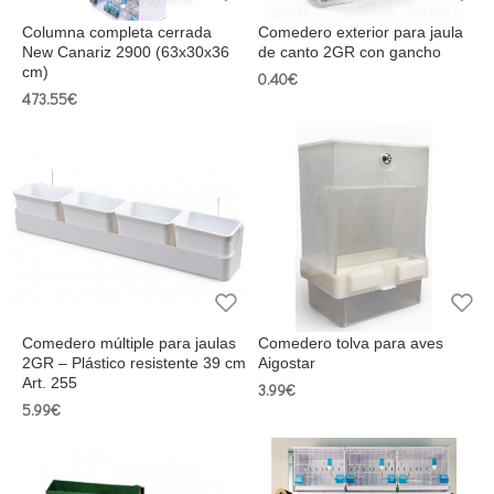
Columna completa cerrada
Comedero exterior para jaula
New Canariz 2900 (63x30x36
de canto 2GR con gancho
cm)
0.40€
473.55€
Comedero múltiple para jaulas
Comedero tolva para aves
2GR – Plástico resistente 39 cm
Aigostar
Art. 255
3.99€
5.99€