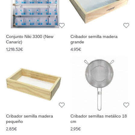
Conjunto Niki 3300 (New
Cribador semilla madera
Canariz)
grande
1,218.52€
4.95€
Cribador semilla madera
Cribador semillas metálico 18
pequeño
cm
2.85€
2.95€