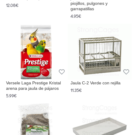
piojillos, pulgones y
12.08€
garrapatillas
4.95€
Versele Laga Prestige Kristal
Jaula C-2 Verde con rejilla
arena para jaula de pájaros
11.35€
5.99€