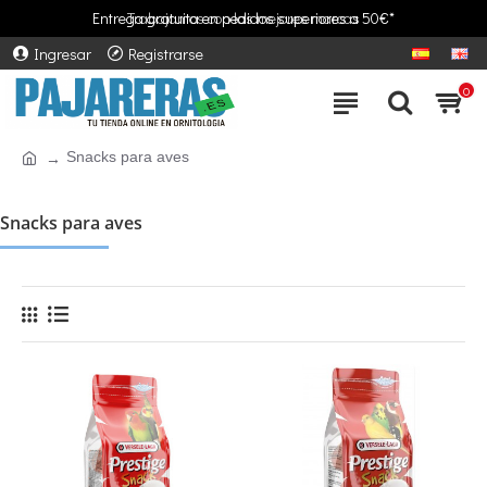
Entrega gratuita en pedidos superiores a 50€*
Trabajamos con las mejores marcas
Ingresar
Registrarse
0
Snacks para aves
Snacks para aves