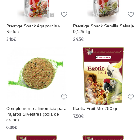
Prestige Snack Agapornis y
Prestige Snack Semilla Salvaje
Ninfas
0,125 kg
3.10€
2.95€
Complemento alimenticio para
Exotic Fruit Mix 750 gr
Pájaros Silvestres (bola de
7.50€
grasa)
0.39€