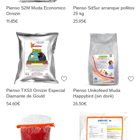
Pienso S2M Muda Economico
Pienso SdSur arranque pollitos
Ornizin
25 kg
11.45€
25.95€
Pienso TXS3 Ornizin Especial
Pienso Unikofeed Muda
Diamante de Gould
Happybird (sin doré)
54.60€
26.50€