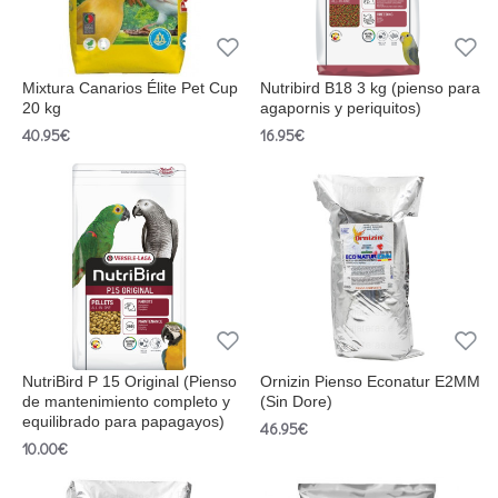
Mixtura Canarios Élite Pet Cup
Nutribird B18 3 kg (pienso para
20 kg
agapornis y periquitos)
40.95€
16.95€
NutriBird P 15 Original (Pienso
Ornizin Pienso Econatur E2MM
de mantenimiento completo y
(Sin Dore)
equilibrado para papagayos)
46.95€
10.00€