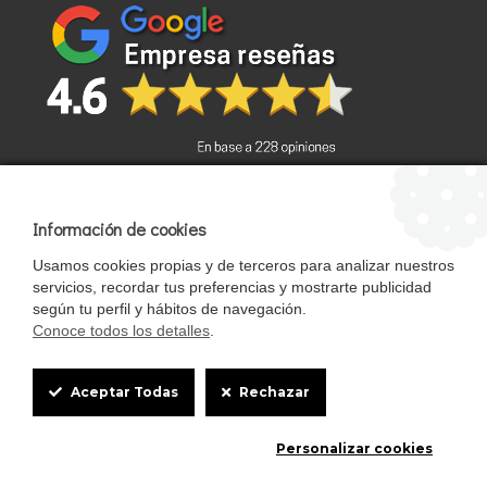
Información de cookies
Términos y condiciones
Usamos cookies propias y de terceros para analizar nuestros
servicios, recordar tus preferencias y mostrarte publicidad
politica de privacidad
Mapa del sitio
según tu perfil y hábitos de navegación.
.
StrongCages SL . Reservado todos los derechos
Conoce todos los detalles
.
Pajareras.es pertenece al grupo StrongCages SL, una empresa
registrada en España en el Registro Mercantil de Sevilla, Tomo 5895 /
folio 15 / inscripción 1 con hoja SE-102111, Mairena del Alcor, Sevilla,
Cookie
ESPAÑA
Aceptar Todas
Rechazar
Registrado con número de NIF B90150308
Box
Personalizar cookies
Settings
0
0