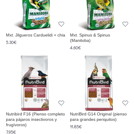
Mxt. Jilgueros Carduelidi + chia
Mxt. Spinus & Spinus
(Manitoba)
5.30€
4.60€
Nutribird F16 (Pienso completo
NutriBird G14 Original (pienso
para pájaros insectivoros y
para grandes periquitos)
frugívoros)
11.85€
7.95€