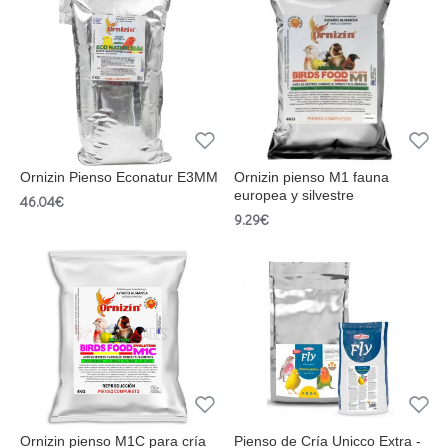
Ornizin Pienso Econatur E3MM
Ornizin pienso M1 fauna
europea y silvestre
46.04€
9.29€
Ornizin pienso M1C para cría
Pienso de Cría Unicco Extra -