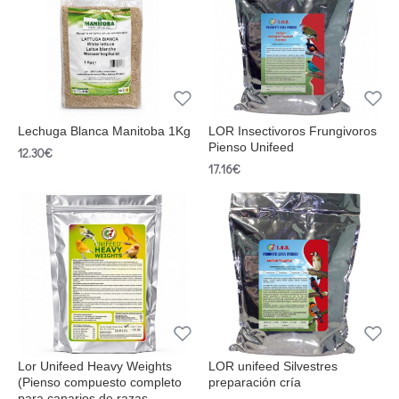
Lechuga Blanca Manitoba 1Kg
LOR Insectivoros Frungivoros
Pienso Unifeed
12.30€
17.16€
Lor Unifeed Heavy Weights
LOR unifeed Silvestres
(Pienso compuesto completo
preparación cría
para canarios de razas