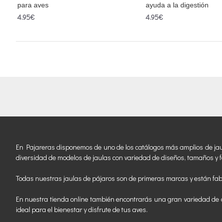
para aves
ayuda a la digestión
4.95€
4.95€
En Pajareras disponemos de uno de los catálogos más amplios de jaulas
diversidad de modelos de jaulas con variedad de diseños, tamaños y f
Todas nuestras jaulas de pájaros son de primeras marcas y están fab
En nuestra tienda online también encontrarás una gran variedad de a
ideal para el bienestar y disfrute de tus aves.