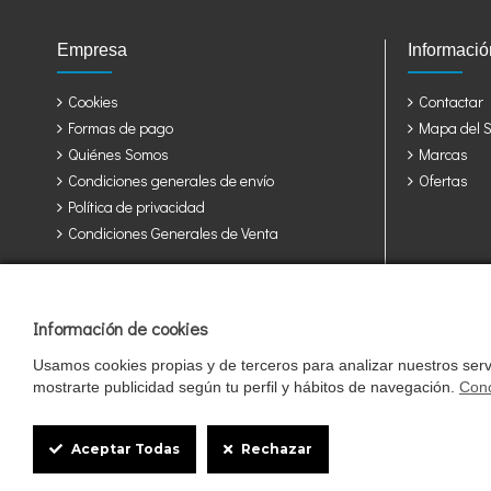
Empresa
Informació
Cookies
Contactar
Formas de pago
Mapa del Si
Quiénes Somos
Marcas
Condiciones generales de envío
Ofertas
Política de privacidad
Condiciones Generales de Venta
Jaulas y accesorios para sus pájaros: Álava, Albacete, Alicante, Alme
Rioja, Cuenca, Girona, Granada, Guadalajara, Guipuzcoa, Huelva, Hue
Tarragona, Teruel, Toledo, Valencia, Valladolid, Vizcaya, Zamora, Zara
Información de cookies
Usamos cookies propias y de terceros para analizar nuestros servi
mostrarte publicidad según tu perfil y hábitos de navegación.
Cono
Cookie
Box
Aceptar Todas
Rechazar
Pajareras.es pertenece al grupo StrongCages SL, una empresa regi
Settings