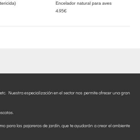
tericida)
Encelador natural para aves
4.95€
etc. Nuestra especialización en el sector nos permite ofrecer una gran
ascotas.
mo para las pajareras de jardín, que te ayudarán a crear el ambiente