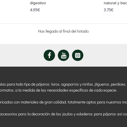
digestivo
natural y bac
4.95€
3.75€
Has llegado al final del listado.
 para todo tipo de pájaros: loros, agapornis y ninfas, jilgueros, perdices, 
ormatos, a la medida de las necesidades específicas de cada especie.
ricadas con materiales de gran calidad, totalmente aptos para nuestras m
ccesorios para la decoración de las jaulas y voladeros para pájaros así co