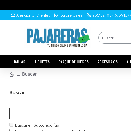
Atención al Cliente : info@pajareras.es
955132403 - 6759187
JAULAS
JUGUETES
PARQUE DE JUEGOS
ACCESORIOS
AL
Buscar
Buscar
Buscar en Subcategorías