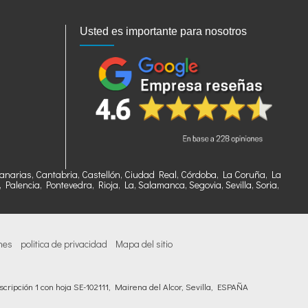
Usted es importante para nosotros
, Canarias, Cantabria, Castellón, Ciudad Real, Córdoba, La Coruña, La
alencia, Pontevedra, Rioja, La, Salamanca, Segovia, Sevilla, Soria,
nes
politica de privacidad
Mapa del sitio
cripción 1 con hoja SE-102111, Mairena del Alcor, Sevilla, ESPAÑA