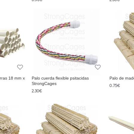
orras 18 mm x
Palo cuerda flexible psitacidas
Palo de made
StrongCages
0.75€
2.30€