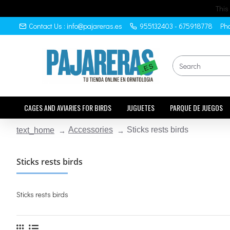
This
Contact Us : info@pajareras.es
955132403 - 675918778
Pho
CAGES AND AVIARIES FOR BIRDS
JUGUETES
PARQUE DE JUEGOS
Accessories
Sticks rests birds
text_home
Sticks rests birds
Sticks rests birds