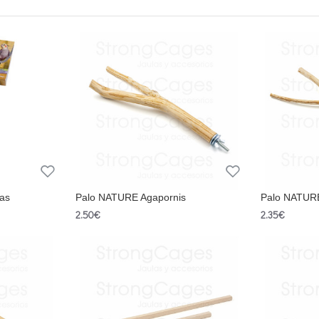
fas
Palo NATURE Agapornis
Palo NATUR
2.50€
2.35€