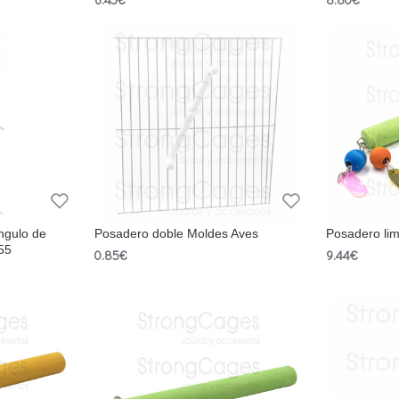
ngulo de
Posadero doble Moldes Aves
Posadero li
355
0.85€
9.44€