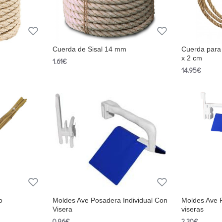
Cuerda de Sisal 14 mm
Cuerda para 
x 2 cm
1.61€
14.95€
o
Moldes Ave Posadera Individual Con
Moldes Ave P
Visera
viseras
0.96€
2.30€