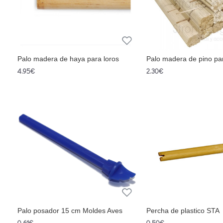
Palo madera de haya para loros
Palo madera de pino par
4.95€
2.30€
Palo posador 15 cm Moldes Aves
Percha de plastico STA
0.61€
0.50€