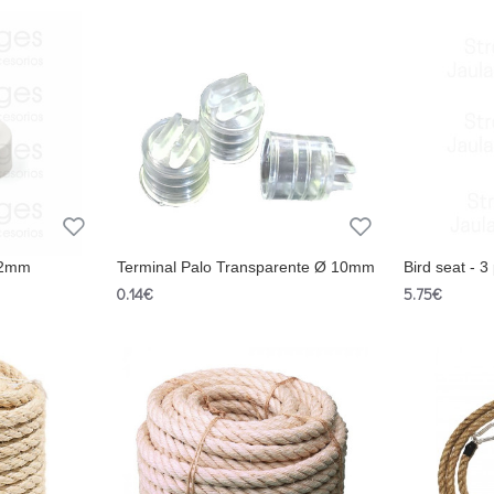
12mm
Terminal Palo Transparente Ø 10mm
Bird seat - 3
0.14€
5.75€