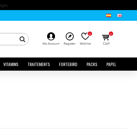
ages.
0
0
Cart
My Account
Register
Wishlist
VITAMINS
TRAITEMENTS
FORTEBIRD
PACKS
PAPEL