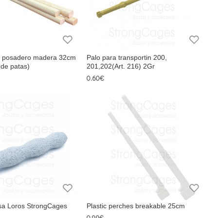
o posadero madera 32cm
Palo para transportin 200,
 de patas)
201,202(Art. 216) 2Gr
0.60€
sa Loros StrongCages
Plastic perches breakable 25cm
0.99€