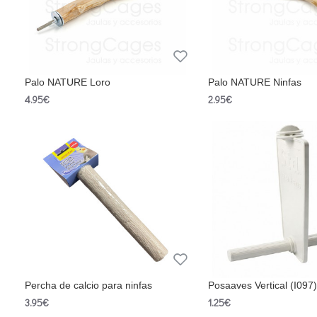
Palo NATURE Loro
Palo NATURE Ninfas
4.95€
2.95€
Percha de calcio para ninfas
Posaaves Vertical (I097
3.95€
1.25€