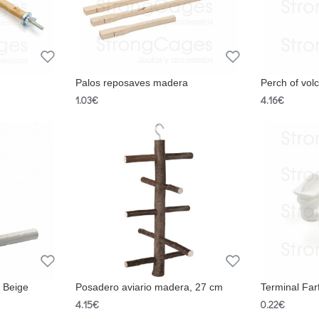
Palos reposaves madera
Perch of vol
1.03€
4.16€
) Beige
Posadero aviario madera, 27 cm
Terminal Far
4.15€
0.22€