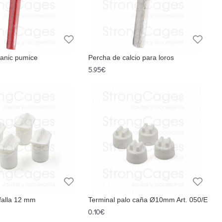
canic pumice
Percha de calcio para loros
5.95€
falla 12 mm
Terminal palo caña Ø10mm Art. 050/E
0.10€