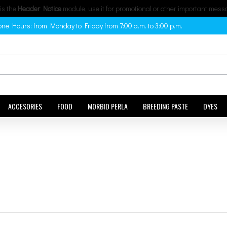
 is the
Header Notice
module, use it for promotional or other important mess
ne Hours: from Monday to Friday from 7:00 a.m. to 3:00 p.m.
ACCESORIES
FOOD
MORBID PERLA
BREEDING PASTE
DYES