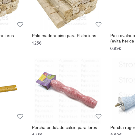
a loros
Palo madera pino para Psitacidas
Palo ovalad
(evita herida
1.25€
0.83€
Percha ondulado calcio para loros
Percha rugo
6.45€
8.80€