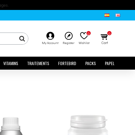
ages.
0
0
Cart
My Account
Register
Wishlist
VITAMINS
TRAITEMENTS
FORTEBIRD
PACKS
PAPEL