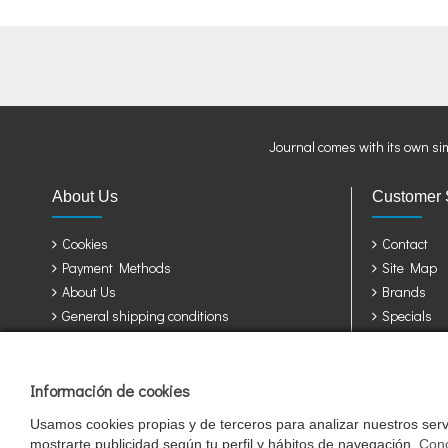
Journal comes with its own si
About Us
Customer 
Cookies
Contact
Payment Methods
Site Map
About Us
Brands
General shipping conditions
Specials
Privacy Policy
Terms & Conditions
Información de cookies
Jaulas y accesorios para sus pájaros: Álava, Albacete, Alicante, Almería, A
Girona, Granada, Guadalajara, Guipuzcoa, Huelva, Huesca, Jaen, León, Lleid
Usamos cookies propias y de terceros para analizar nuestros servi
Valladolid, Vizcaya, Zamora, Zaragoza.
mostrarte publicidad según tu perfil y hábitos de navegación.
Cono