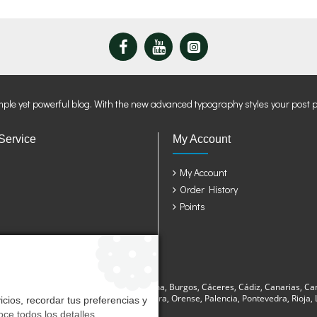
mple yet powerful blog. With the new advanced typography styles your post 
Service
My Account
My Account
Order History
Points
sturias, Avila, Badajoz, Baleares, Barcelona, Burgos, Cáceres, Cádiz, Canarias, Ca
a, Lugo, Madrid, Málaga, Murcia, Navarra, Orense, Palencia, Pontevedra, Rioja, La
cios, recordar tus preferencias y
ce todos los detalles
.