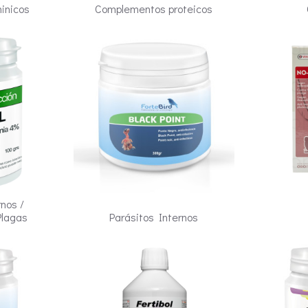
inicos
Complementos proteicos
rnos /
Plagas
Parásitos Internos