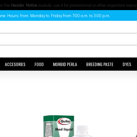
 is the
Header Notice
module, use it for promotional or other important mess
ne Hours: from Monday to Friday from 7:00 a.m. to 3:00 p.m.
ACCESORIES
FOOD
MORBID PERLA
BREEDING PASTE
DYES