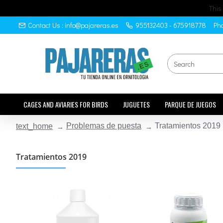
This
Contact Us : info@pajareras.es
955132403 - 675918778
Pho
CAGES AND AVIARIES FOR BIRDS
JUGUETES
PARQUE DE JUEGOS
Problemas de puesta
Tratamientos 2019
text_home
Tratamientos 2019