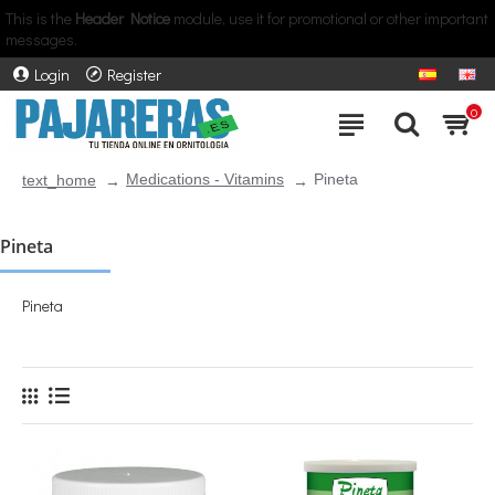
This is the
Header Notice
module, use it for promotional or other important
messages.
Login
Register
0
Medications - Vitamins
Pineta
text_home
Pineta
Pineta