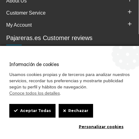
About Us
Customer Service
My Account
Pajareras.es Customer reviews
Información de cookies
Usamos cookies propias y de terceros para analizar nuestros
servicios, recordar tus preferencias y mostrarte publicidad
según tu perfil y hábitos de navegación.
Conoce todos los detalles
.
Cookie
Mascotasalfalfa es de StrongCages S.L. CIF B-90150608 | C/ Pintores 6-8,
Aceptar Todas
Rechazar
Pol. Ind. Gandul C.P. 41510 Mairena del Alcor (Sevilla)
Box
Diseño y Tienda web: InterIberica
Personalizar cookies
Settings
0
0