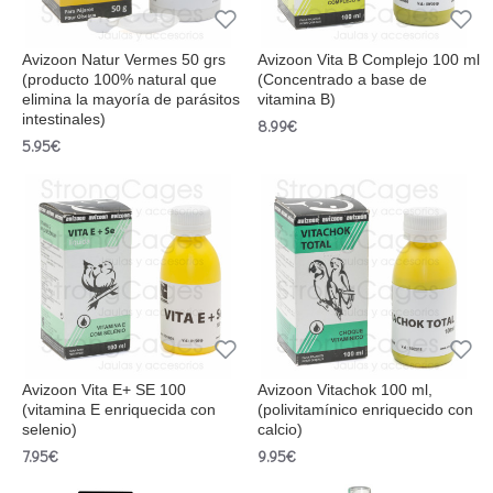
Avizoon Natur Vermes 50 grs
Avizoon Vita B Complejo 100 ml
(producto 100% natural que
(Concentrado a base de
elimina la mayoría de parásitos
vitamina B)
intestinales)
8.99€
5.95€
Avizoon Vita E+ SE 100
Avizoon Vitachok 100 ml,
(vitamina E enriquecida con
(polivitamínico enriquecido con
selenio)
calcio)
7.95€
9.95€