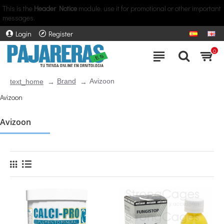
This is the
Header Notice
module, use it for promotional or other important
messages.
Login
Register
0
Brand
Avizoon
text_home
Avizoon
Avizoon