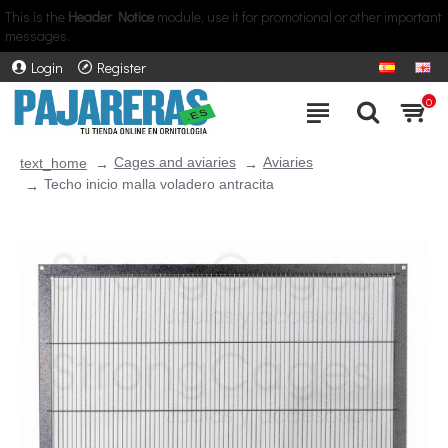
This is the
Header Notice
module, use it for promotional or other important
messages.
Login
Register
0
Cages and aviaries
Aviaries
text_home
Techo inicio malla voladero antracita