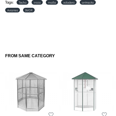
Tags:
Techo
inicio
malla
voladero
antracita
Aviaries
IMOR
FROM SAME CATEGORY