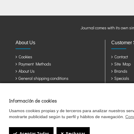
Journal comes with its own si
About Us
Customer 
Cookies
Contact
Payment Methods
Site Map
About Us
Brands
General shipping conditions
Specials
Privacy Policy
Terms & Conditions
Información de cookies
Jaulas y accesorios para sus pájaros: Álava, Albacete, Alicante, Almería, A
Girona, Granada, Guadalajara, Guipuzcoa, Huelva, Huesca, Jaen, León, Lleid
Usamos cookies propias y de terceros para analizar nuestros servi
Valladolid, Vizcaya, Zamora, Zaragoza.
mostrarte publicidad según tu perfil y hábitos de navegación.
Cono
Cookie
Box
Aceptar Todas
Rechazar