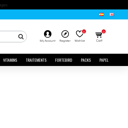
ages.
0
0
Cart
My Account
Register
Wishlist
VITAMINS
TRAITEMENTS
FORTEBIRD
PACKS
PAPEL