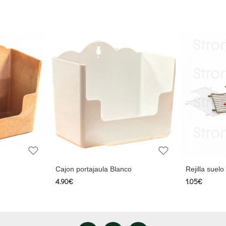
Cajon portajaula Blanco
Rejilla suelo
4.90€
1.05€