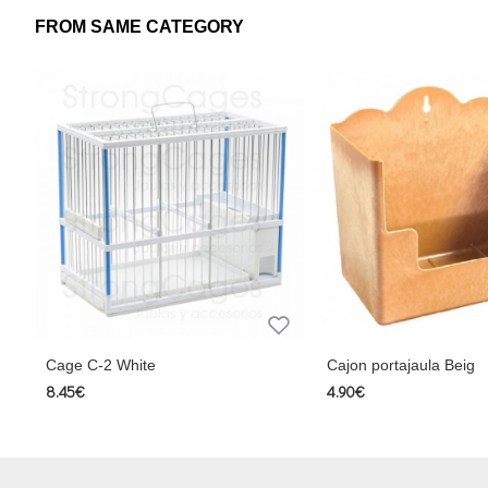
FROM SAME CATEGORY
Cage C-2 White
Cajon portajaula Beig
8.45€
4.90€