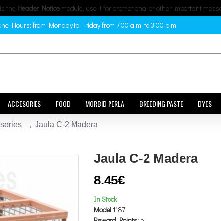
 is the
Header Notice
module, use it for promotional or other important mess
ne Hours: from Monday to Friday from 7:00 a.m. to 3:00 p.m.
ACCESORIES
FOOD
MORBID PERLA
BREEDING PASTE
DYES
sories
Jaula C-2 Madera
Jaula C-2 Madera
8.45€
In Stock
Model
1187
Reward Points:
5