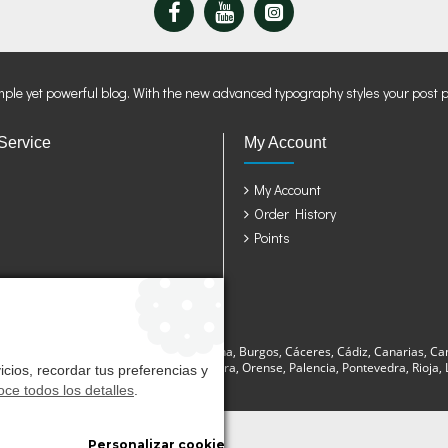
mple yet powerful blog. With the new advanced typography styles your post 
Service
My Account
My Account
Order History
Points
sturias, Avila, Badajoz, Baleares, Barcelona, Burgos, Cáceres, Cádiz, Canarias, Ca
a, Lugo, Madrid, Málaga, Murcia, Navarra, Orense, Palencia, Pontevedra, Rioja, La
cios, recordar tus preferencias y
ce todos los detalles
.
Personalizar cookies