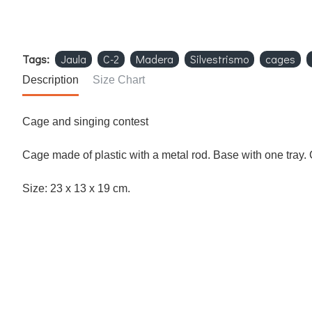
Tags:
Jaula
C-2
Madera
Silvestrismo
cages
Description
Size Chart
Cage
and singing
contest
Cage
made of plastic
with a metal
rod.
Base
with one
tray.
Size:
23 x
13
x 19
cm
.