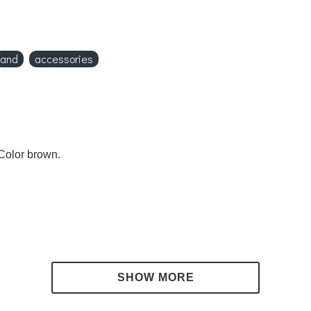
and
accessories
Color
brown
.