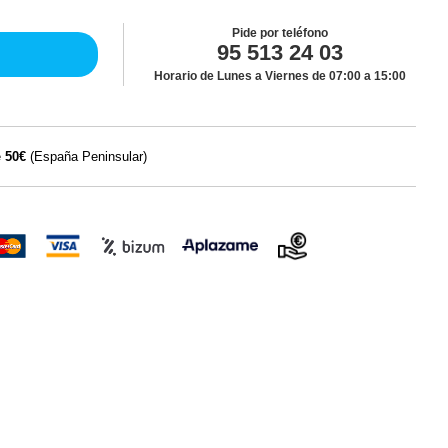
Pide por teléfono
95 513 24 03
Horario de Lunes a Viernes de 07:00 a 15:00
e
50€
(España Peninsular)