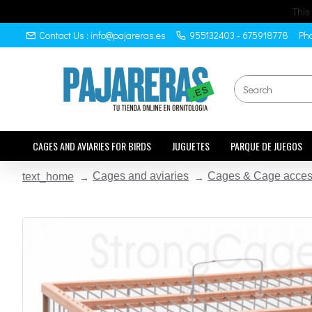
This
Contact Us : info@pajareras.es
955132403 - 675918778
Pho
CAGES AND AVIARIES FOR BIRDS
JUGUETES
PARQUE DE JUEGOS
Cages and aviaries
Cages & Cage acces
text_home