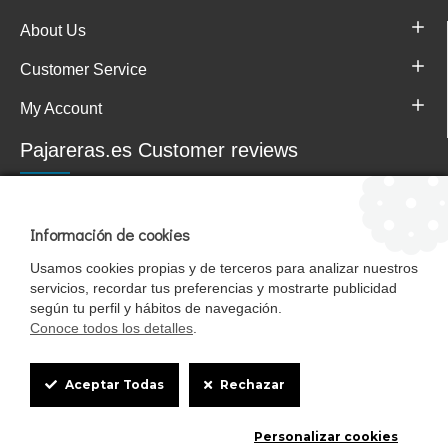
About Us
Customer Service
My Account
Pajareras.es Customer reviews
Información de cookies
Usamos cookies propias y de terceros para analizar nuestros
servicios, recordar tus preferencias y mostrarte publicidad
según tu perfil y hábitos de navegación.
Conoce todos los detalles
.
Cookie
Mascotasalfalfa es de StrongCages S.L. CIF B-90150608 | C/ Pintores 6-8,
Aceptar Todas
Rechazar
Pol. Ind. Gandul C.P. 41510 Mairena del Alcor (Sevilla)
Box
Diseño y Tienda web: InterIberica
Personalizar cookies
Settings