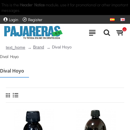
This is the
Header Notice
module, use it for promotional or other important
messages.
Login
Register
0
Brand
Dival Hoyo
text_home
Dival Hoyo
Dival Hoyo