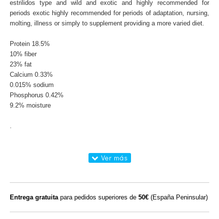
estrilidos
type and
wild and
exotic
and
highly recommended for
periods
exotic
highly recommended for
periods of
adaptation,
nursing
,
molting
, illness
or simply
to supplement
providing
a more varied diet
.
Protein
18.5%
10%
fiber
23%
fat
Calcium
0.33
%
0.015%
sodium
Phosphorus
0.42
%
9.2%
moisture
.
Entrega gratuita
para pedidos superiores de
50€
(España Peninsular)