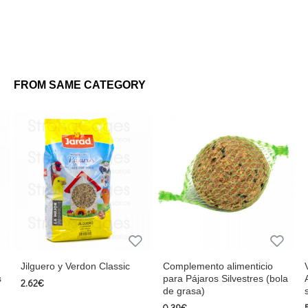
FROM SAME CATEGORY
Jilguero y Verdon Classic
Complemento alimenticio
s
para Pájaros Silvestres (bola
2.62€
de grasa)
0.39€