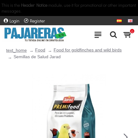
This is the
Header Notice
module, use it for promotional or other important
messages.
Login
Register
0
Food
Food for goldfinches and wild birds
text_home
Semillas de Salud Jarad