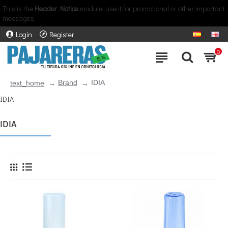
This is the
Header Notice
module, use it for promotional or other important
messages.
Login
Register
0
Brand
IDIA
text_home
IDIA
IDIA