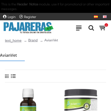
This is the
Header Notice
module, use it for promotional or other important
messages.
Login
Register
0
Brand
AvianVet
text_home
AvianVet