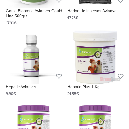
Gould Biopaste Avianvet Gould
Harina de insectos Avianvet
Line 500grs
17.75€
17.30€
Hepatic Avianvet
Hepatic Plus 1 Kg.
9.90€
21.55€