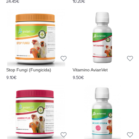
24.45€
10.20€
Stop Fungi (Fungicida)
Vitamino AvianVet
9.10€
9.50€