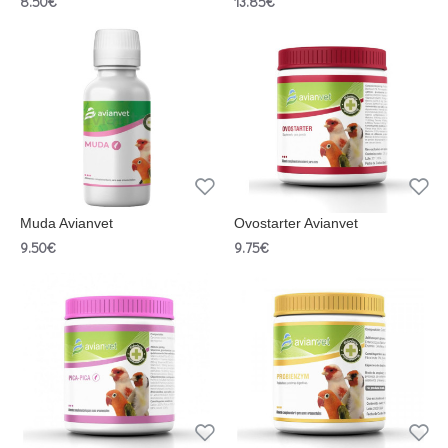
8.50€
13.85€
Muda Avianvet
Ovostarter Avianvet
9.50€
9.75€