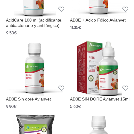
AcidCare 100 ml (acidificante,
AD3E + Ácido Fólico Avianvet
antibacteriano y antifúngico)
11.35€
9.50€
AD3E Sin doré Avianvet
AD3E SIN DORÉ Avianvet 15ml
9.90€
5.60€