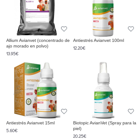
Allium Avianvet (concentrado de
Antiestrés Avianvet 100ml
ajo morado en polvo)
12.20€
13.95€
Antiestrés Avianvet 15ml
Biotopic AvianVet (Spray para la
piel)
5.60€
20.25€