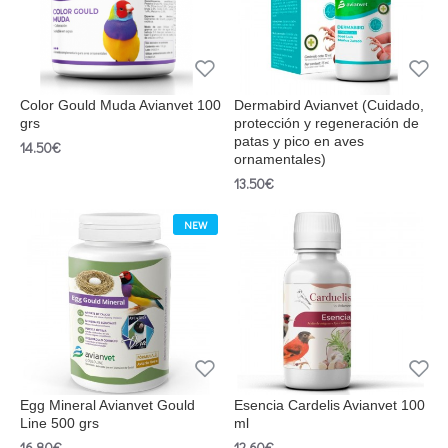
Color Gould Muda Avianvet 100
Dermabird Avianvet (Cuidado,
grs
protección y regeneración de
patas y pico en aves
14.50€
ornamentales)
13.50€
NEW
Egg Mineral Avianvet Gould
Esencia Cardelis Avianvet 100
Line 500 grs
ml
16.80€
12.60€