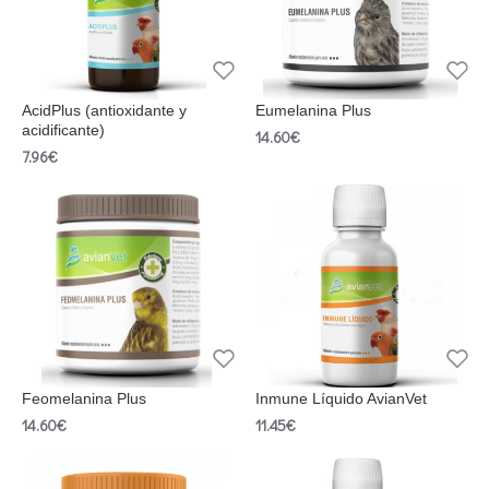
AcidPlus (antioxidante y
Eumelanina Plus
acidificante)
14.60€
7.96€
Feomelanina Plus
Inmune Líquido AvianVet
14.60€
11.45€