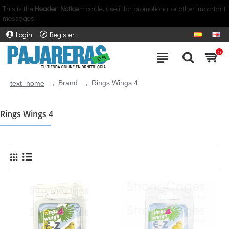
This is the
Header Notice
module, use it for promotional or other important
messages.
Login
Register
0
Brand
Rings Wings 4
text_home
Rings Wings 4