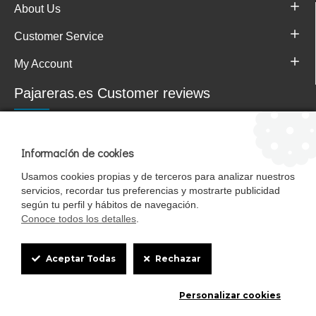
About Us
Customer Service
My Account
Pajareras.es Customer reviews
Información de cookies
Usamos cookies propias y de terceros para analizar nuestros
servicios, recordar tus preferencias y mostrarte publicidad
según tu perfil y hábitos de navegación.
Conoce todos los detalles
.
Cookie
Mascotasalfalfa es de StrongCages S.L. CIF B-90150608 | C/ Pintores 6-8,
Aceptar Todas
Rechazar
Pol. Ind. Gandul C.P. 41510 Mairena del Alcor (Sevilla)
Box
Diseño y Tienda web: InterIberica
Personalizar cookies
Settings
0
0