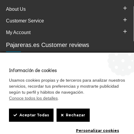
About Us
Customer Service
My Account
Pajareras.es Customer reviews
Información de cookies
Usamos cookies propias y de terceros para analizar nuestros
servicios, recordar tus preferencias y mostrarte publicidad
según tu perfil y hábitos de navegación.
Conoce todos los detalles
.
Cookie
Mascotasalfalfa es de StrongCages S.L. CIF B-90150608 | C/ Pintores 6-8,
Aceptar Todas
Rechazar
Pol. Ind. Gandul C.P. 41510 Mairena del Alcor (Sevilla)
Box
Diseño y Tienda web: InterIberica
Personalizar cookies
Settings