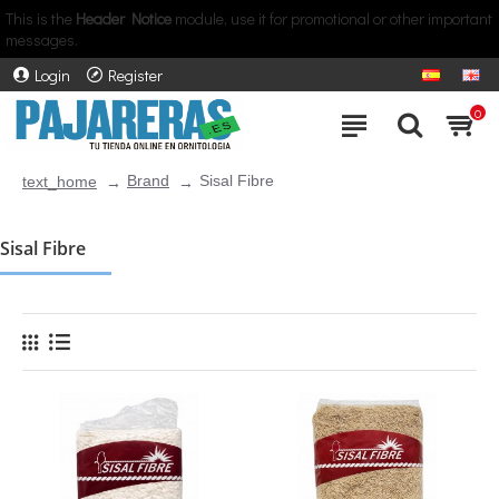
This is the
Header Notice
module, use it for promotional or other important
messages.
Login
Register
0
Brand
Sisal Fibre
text_home
Sisal Fibre