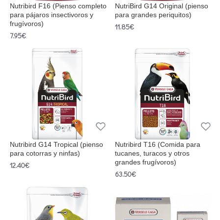
Nutribird F16 (Pienso completo
NutriBird G14 Original (pienso
para pájaros insectivoros y
para grandes periquitos)
frugívoros)
11.85€
7.95€
Nutribird G14 Tropical (pienso
Nutribird T16 (Comida para
para cotorras y ninfas)
tucanes, turacos y otros
grandes frugívoros)
12.40€
63.50€