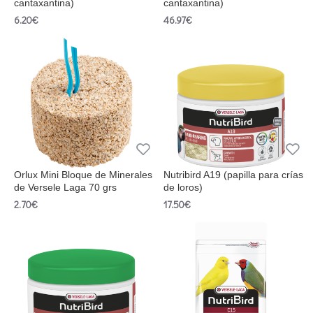
cantaxantina)
cantaxantina)
6.20€
46.97€
Orlux Mini Bloque de Minerales
Nutribird A19 (papilla para crías
de Versele Laga 70 grs
de loros)
2.70€
17.50€