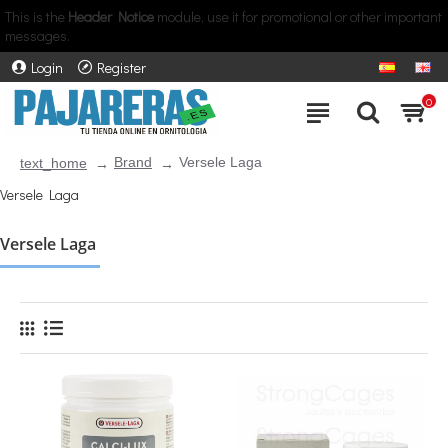
This is the
Header Notice
module, use it for promotional or other important
messages.
Login
Register
0
Brand
Versele Laga
text_home
Versele Laga
Versele Laga