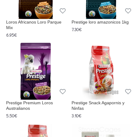
Loros Africanos Loro Parque
Prestige loro amazonicos 1kg
Mix
7.30€
6.95€
Prestige Premium Loros
Prestige Snack Agapornis y
Australianos
Ninfas
5.50€
3.10€