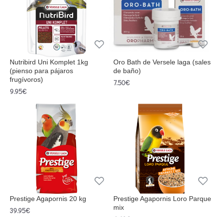
Nutribird Uni Komplet 1kg
Oro Bath de Versele laga (sales
(pienso para pájaros
de baño)
frugívoros)
7.50€
9.95€
Prestige Agapornis 20 kg
Prestige Agapornis Loro Parque
mix
39.95€