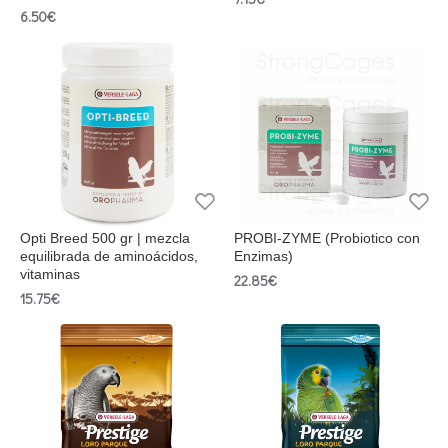
6.50€
Opti Breed 500 gr | mezcla
PROBI-ZYME (Probiotico con
equilibrada de aminoácidos,
Enzimas)
vitaminas
22.85€
15.75€