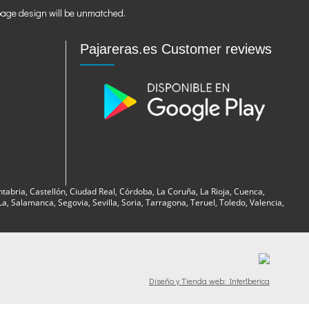
page design will be unmatched.
Pajareras.es Customer reviews
ntabria, Castellón, Ciudad Real, Córdoba, La Coruña, La Rioja, Cuenca,
, Salamanca, Segovia, Sevilla, Soria, Tarragona, Teruel, Toledo, Valencia,
Diseño y Tienda web: InterIberica