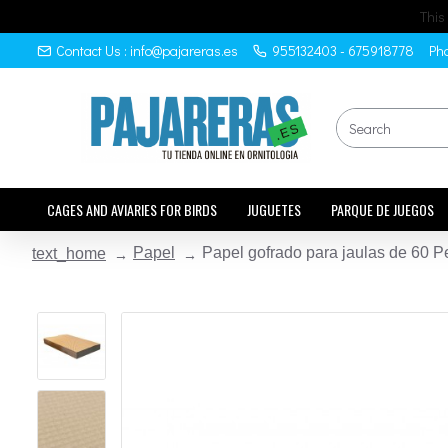
This
Contact Us : info@pajareras.es
955132403 - 675918778
Pho
CAGES AND AVIARIES FOR BIRDS
JUGUETES
PARQUE DE JUEGOS
Papel
Papel gofrado para jaulas de 60 P
text_home