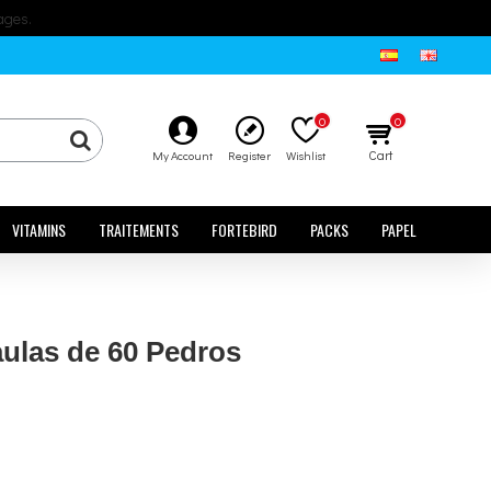
ages.
0
0
Cart
My Account
Register
Wishlist
VITAMINS
TRAITEMENTS
FORTEBIRD
PACKS
PAPEL
aulas de 60 Pedros