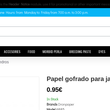
 is the
Header Notice
module, use it for promotional or other important mess
ne Hours: from Monday to Friday from 7:00 a.m. to 3:00 p.m.
ACCESORIES
FOOD
MORBID PERLA
BREEDING PASTE
DYES
edros
Papel gofrado para j
0.95€
In Stock
Brands
Dronpaper
Model
6885