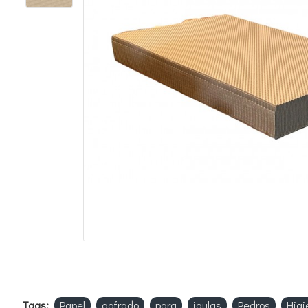
Tags:
Papel
gofrado
para
jaulas
Pedros
Higi