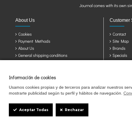
Journal comes with its own si
About Us
Customer 
Cookies
Contact
Payment Methods
Site Map
About Us
Brands
General shipping conditions
Specials
Privacy Policy
Terms & Conditions
Información de cookies
Jaulas y accesorios para sus pájaros: Álava, Albacete, Alicante, Almería, A
Girona, Granada, Guadalajara, Guipuzcoa, Huelva, Huesca, Jaen, León, Lleid
Usamos cookies propias y de terceros para analizar nuestros servi
Valladolid, Vizcaya, Zamora, Zaragoza.
mostrarte publicidad según tu perfil y hábitos de navegación.
Cono
Cookie
Box
Aceptar Todas
Rechazar
Settings
Mascotasalfalfa es de StrongCages S.L. CIF B-90150608 | C/ Pintores 6-8, Po