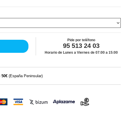
Pide por teléfono
95 513 24 03
Horario de Lunes a Viernes de 07:00 a 15:00
e
50€
(España Peninsular)