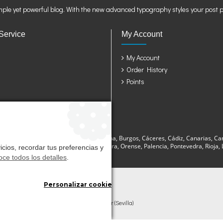
mple yet powerful blog. With the new advanced typography styles your post 
Service
My Account
My Account
Order History
Points
sturias, Avila, Badajoz, Baleares, Barcelona, Burgos, Cáceres, Cádiz, Canarias, Ca
a, Lugo, Madrid, Málaga, Murcia, Navarra, Orense, Palencia, Pontevedra, Rioja, La
cios, recordar tus preferencias y
ce todos los detalles
.
Personalizar cookies
l. Ind. Gandul C.P. 41510 Mairena del Alcor (Sevilla)