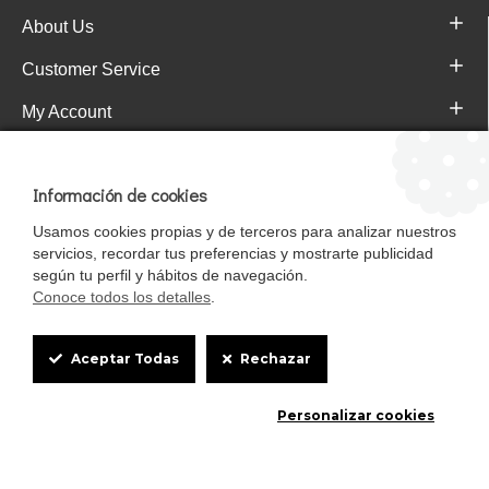
About Us
Customer Service
My Account
Pajareras.es Customer reviews
Información de cookies
Usamos cookies propias y de terceros para analizar nuestros
servicios, recordar tus preferencias y mostrarte publicidad
según tu perfil y hábitos de navegación.
Conoce todos los detalles
.
Cookie
Aceptar Todas
Rechazar
Box
Mascotasalfalfa es de StrongCages S.L. CIF B-90150608 | C/ Pintores 6-8,
Personalizar cookies
Settings
Pol. Ind. Gandul C.P. 41510 Mairena del Alcor (Sevilla)
Diseño y Tienda web: InterIberica