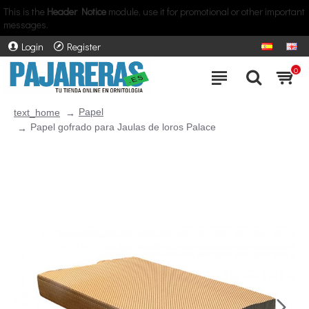
This is the
Header Notice
module, use it for promotional or other important
messages.
Login
Register
0
Papel
text_home
Papel gofrado para Jaulas de loros Palace