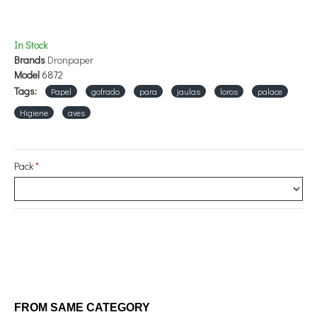
In Stock
Brands
Dronpaper
Model
6872
Tags:
Papel
gofrado
para
jaulas
loros
palace
Higiene
aves
Pack
FROM SAME CATEGORY