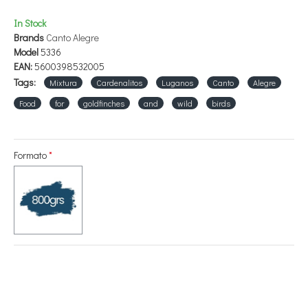
In Stock
Brands
Canto Alegre
Model
5336
EAN:
5600398532005
Tags:
Mixtura
Cardenalitos
Luganos
Canto
Alegre
Food
for
goldfinches
and
wild
birds
Formato